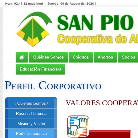
Hora:
02:47 32 undefined | Jueves, 06 de Agosto del 2026 |
Quiénes Somos
Créditos
Ahorros
Socios
Educación Financiera
Perfil Corporativo
VALORES COOPERA
¿Quiénes Somos?
Reseña Histórica
Misión y Visión
Perfil Corporativo